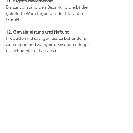
11. Eigentumsvorbehalt
Bis zur vollständigen Bezahlung bleibt die
gelieferte Ware Eigentum der Bloom55
GmbH.
12. Gewährleistung und Haftung
Produkte sind sachgemäss zu behandeln,
zu reinigen und zu lagern. Schäden infolge
unsachgemässer Nutzung,
Eigenumbauten, falscher Reinigung oder
unsachgemässer Lagerung sindvon
jeglicher Gewährleistung ausgeschlossen.
Bloom55 GmbH haftet ausschliesslich für
direkte Schäden und nur im Rahmen der
gesetzlichen
Bestimmungen. Eine Haftung für indirekte
Schäden, Folgeschäden oder
entgangenen Gewinn wird
ausgeschlossen.
13. Geistiges Eigentum
Sämtliche Designs, Konzepte,